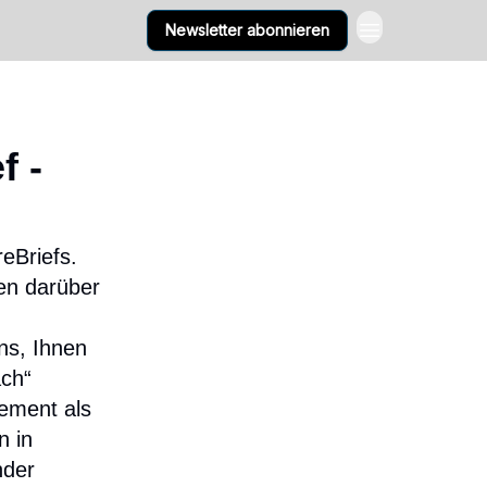
Newsletter abonnieren
f -
eBriefs.
n darüber
ns, Ihnen
̈ch“
gement als
n in
nder