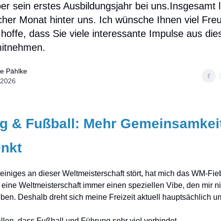
er sein erstes Ausbildungsjahr bei uns.Insgesamt l
icher Monat hinter uns. Ich wünsche Ihnen viel Fr
hoffe, dass Sie viele interessante Impulse aus die
itnehmen.
le Pählke
i 2026
g & Fußball: Mehr Gemeinsamkeit
nkt
iniges an dieser Weltmeisterschaft stört, hat mich das WM-Fie
 eine Weltmeisterschaft immer einen speziellen Vibe, den mir ni
ben. Deshalb dreht sich meine Freizeit aktuell hauptsächlich u
fallen, dass Fußball und Führung sehr viel verbindet.