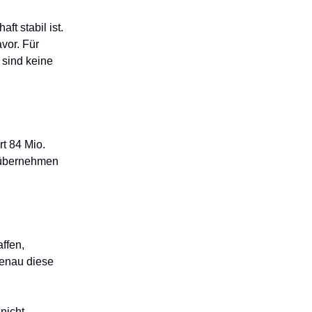
ft stabil ist.
vor. Für
 sind keine
rt 84 Mio.
g übernehmen
ffen,
Genau diese
nicht.