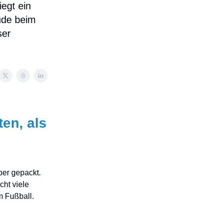
iegt ein
eude beim
ser
en, als
ber gepackt.
cht viele
m Fußball.