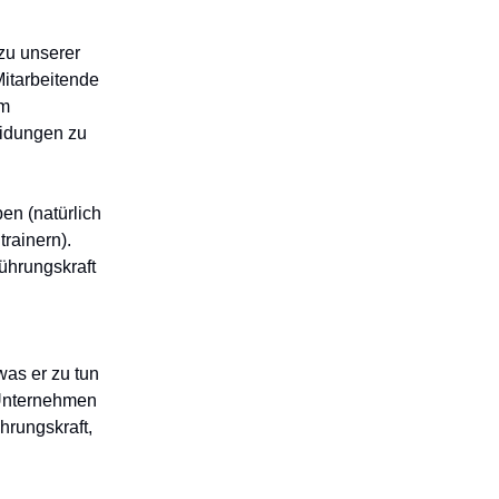
zu unserer
Mitarbeitende
am
eidungen zu
en (natürlich
trainern).
ührungskraft
was er zu tun
n Unternehmen
hrungskraft,