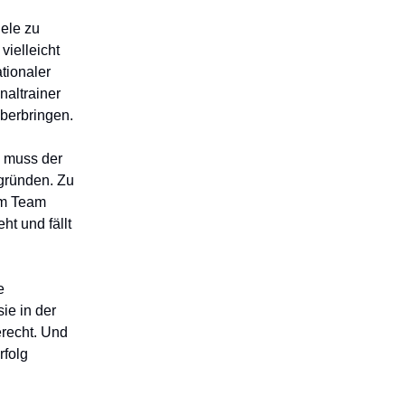
iele zu
vielleicht
ationaler
naltrainer
überbringen.
a muss der
egründen. Zu
im Team
ht und fällt
e
ie in der
recht. Und
rfolg