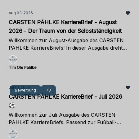
Aug 03, 2026
CARSTEN PÄHLKE KarriereBrief - August
2026 - Der Traum von der Selbstständigkeit
Willkommen zur August-Ausgabe des CARSTEN
PÄHLKE KarriereBriefs! In dieser Ausgabe dreht
sich vieles um die Themen
Unternehmensgründung und Selbstständigkeit. Im
Tim Ole Pählke
September bieten wir eine Infoveranstaltung für
alle an, die mit dem Gedanken spielen, sich
selbstständig zu machen und mehr über die ersten
Jul 01, 2026
Bewerbung
+8
Schritte auf dem Weg in die Selbstständigkeit
CARSTEN PÄHLKE KarriereBrief - Juli 2026
erfahren möchten. Außerdem findet Ende August
⚽
unser "Küchencoaching für Frauen" statt. Die
Veranstaltung richtet sich an Frauen, die sich in
Willkommen zur Juli-Ausgabe des CARSTEN
ihrer aktuellen beruflichen Situation nicht mehr
PÄHLKE KarriereBriefs. Passend zur Fußball-
wohlfühlen, sich verändern möchten oder neue
Weltmeisterschaft habe ich mir Gedanken darüber
Perspektiven suchen. Darüber hinaus werfen wir
gemacht, welche Gemeinsamkeiten die