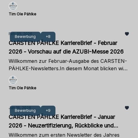
wir auf die AZUBI-Messe vom 21. Februar zurück.
Außerdem laden wir zu zwei im März
Tim Ole Pählke
stattfindenden Veranstaltungen ein. Ich wünsche
viel Spaß beim lesen!
Feb 05, 2026
Bewerbung
+8
CARSTEN PÄHLKE KarriereBrief - Februar
2026 - Vorschau auf die AZUBI-Messe 2026
Willkommen zur Februar-Ausgabe des CARSTEN-
PÄHLKE-Newsletters.In diesem Monat blicken wir
auf eine gelungene Informationsveranstaltung
zurück und geben einen Ausblick auf die
Tim Ole Pählke
diesjährige AZUBI-Messe in Henstedt-Ulzburg, auf
der wir mit einem abwechslungsreichen und
interessanten Programm vertreten sind. Darüber
Jan 16, 2026
Bewerbung
+9
hinaus finden Sie wie gewohnt eine Übersicht über
CARSTEN PÄHLKE KarriereBrief - Januar
aktuelle Stellenangebote sowie die neuesten
2026 - Neuzertifizierung, Rückblicke und
Zahlen zum Arbeitsmarkt. Ich wünsche Ihnen viel
Einblicke in die Ausbildung
Freude beim Lesen!
Willkommen zum ersten Newsletter des Jahres